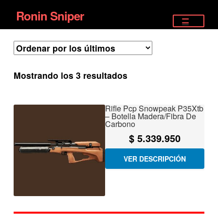
Ronin Sniper
Ir
Ir
a
al
TIENDA
la
contenido
EQUIPAMIENTO ÉLITE
navegación
Ordenado
Mostrando los 3 resultados
PISTOLAS
por
los
RIFLES DEPORTIVOS
Rifle Pcp Snowpeak P35Xtb
últimos
– Botella Madera/Fibra De
Carbono
SATELITALES
$
5.339.950
VER DESCRIPCIÓN