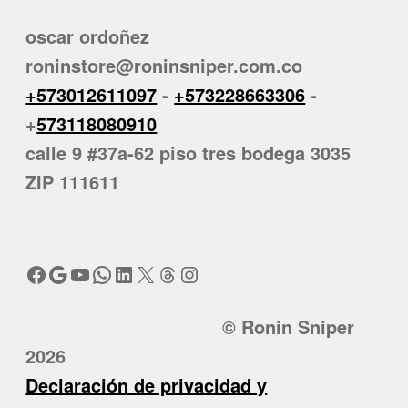
oscar ordoñez
roninstore@roninsniper.com.co
+573012611097
-
+573228663306
-
+
573118080910
calle 9 #37a-62 piso tres bodega 3035
ZIP 111611
Facebook
Google
YouTube
WhatsApp
LinkedIn
X
Threads
Instagram
© Ronin Sniper
2026
Declaración de privacidad y