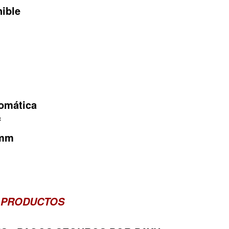
nible
tomática
f
 mm
 PRODUCTOS