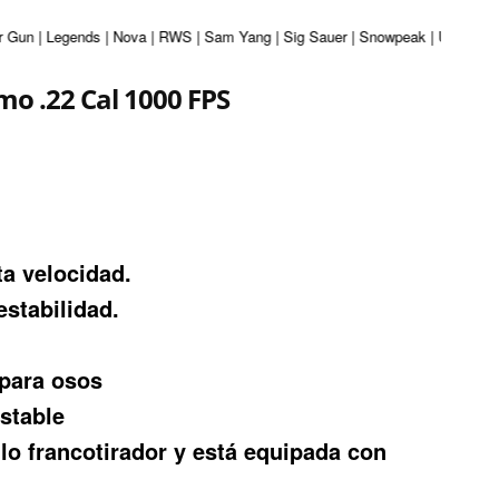
r Gun | Legends | Nova | RWS | Sam Yang | Sig Sauer | Snowpeak | Umarex | Va
o .22 Cal 1000 FPS
ecio
lta velocidad.
tual
estabilidad.
:
0.
1.100.000.
 para osos
ustable
ilo francotirador y está equipada con