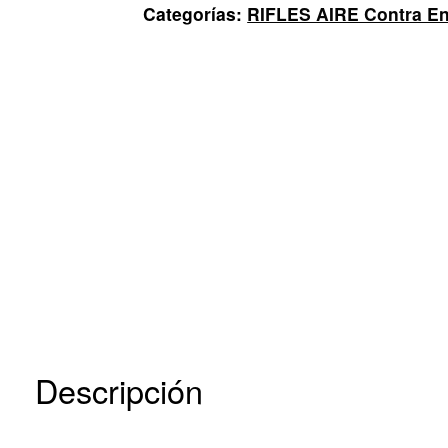
.22
Categorías:
RIFLES AIRE Contra En
Cal
1000
FPS
cantidad
Descripción