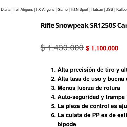
Diana | Full Airguns | FX Airguns | Gamo | H&N Sport | Hatsan | JSB | Kalibe
Rifle Snowpeak SR1250S Cam
El
El
$
1.430.000
$
1.100.000
precio
pr
Alta precisión de tiro y a
original
ac
Alta tasa de uso y buena 
era:
es
Menos fuerza de rotura
$ 1.430.00
$ 
Auto-seguridad y trampa
La pieza de control es aj
La culata de PP es de est
bípode