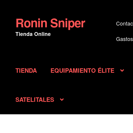
original
actua
era:
es:
Ronin Sniper
Ir
Ir
Contac
$ 1.430.000.
$ 1.10
a
al
Tienda Online
la
contenido
Gastos
navegación
TIENDA
EQUIPAMIENTO ÉLITE
SATELITALES