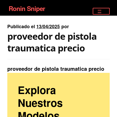
Ronin Sniper
Ir
Ir
a
al
TIENDA
la
contenido
Publicado el
13/04/2025
por
EQUIPAMIENTO ÉLITE
navegación
proveedor de pistola
PISTOLAS
traumatica precio
RIFLES DEPORTIVOS
proveedor de pistola traumatica precio
SATELITALES
Explora
Nuestros
Modelos