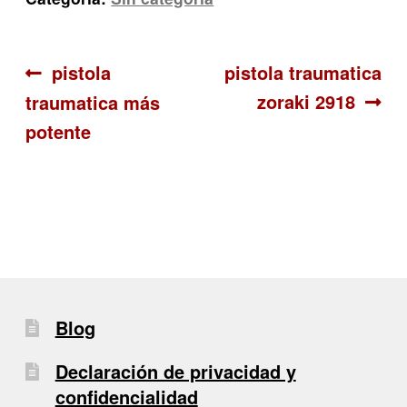
Navegación
Anterior:
Siguiente:
pistola
pistola traumatica
zoraki 2918
traumatica más
de
potente
entradas
Blog
Declaración de privacidad y
confidencialidad