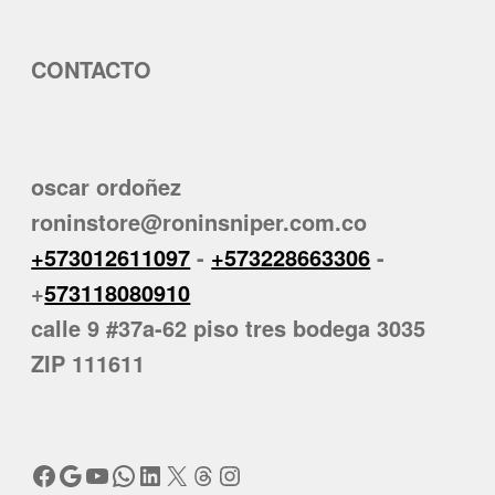
CONTACTO
oscar ordoñez
roninstore@roninsniper.com.co
+573012611097
-
+573228663306
-
+
573118080910
calle 9 #37a-62 piso tres bodega 3035
ZIP 111611
Facebook
Google
YouTube
WhatsApp
LinkedIn
X
Threads
Instagram