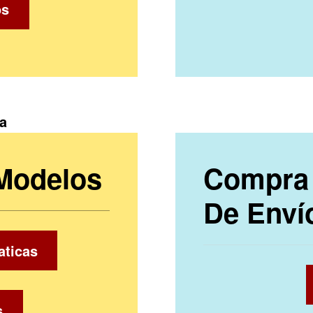
os
ca
 Modelos
Compra 
De Enví
aticas
s