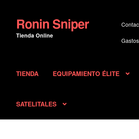
Ronin Sniper
Ir
Ir
Contac
a
al
Tienda Online
la
contenido
Gastos
navegación
TIENDA
EQUIPAMIENTO ÉLITE
SATELITALES