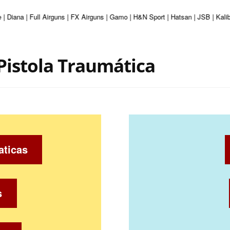
 | Diana | Full Airguns | FX Airguns | Gamo | H&N Sport | Hatsan | JSB | Kal
Pistola Traumática
aticas
s