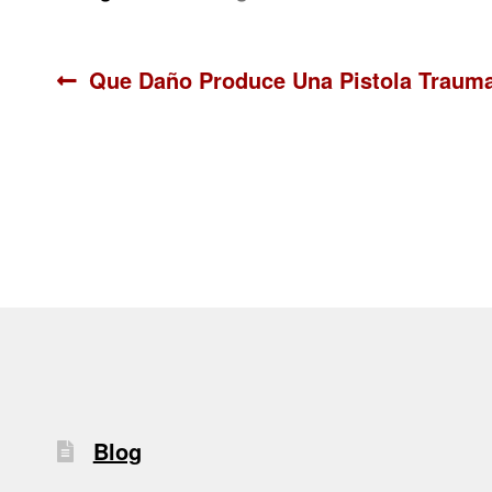
Navegación
Anterior:
Que Daño Produce Una Pistola Trauma
de
entradas
Blog