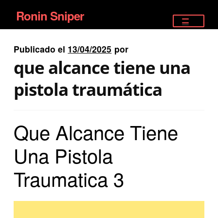
Ronin Sniper
Ir
Ir
a
al
TIENDA
la
contenido
Publicado el
13/04/2025
por
EQUIPAMIENTO ÉLITE
navegación
que alcance tiene una
PISTOLAS
pistola traumática
RIFLES DEPORTIVOS
Que Alcance Tiene
SATELITALES
Una Pistola
Traumatica 3