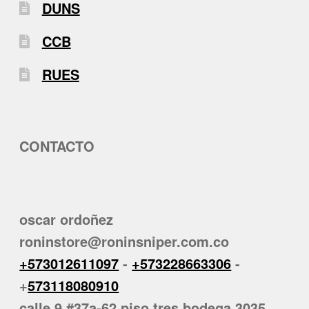
DUNS
CCB
RUES
CONTACTO
oscar ordoñez
roninstore@roninsniper.com.co
+573012611097
-
+573228663306
-
+
573118080910
calle 9 #37a-62 piso tres bodega 3035