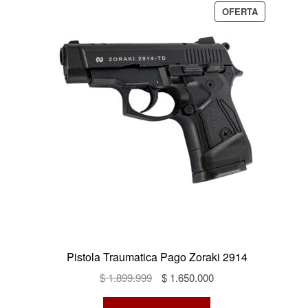
PRODUCTO
OFERTA
EN
OFERTA
Pistola Traumatica Pago Zoraki 2914
El
El
$
1.899.999
$
1.650.000
precio
precio