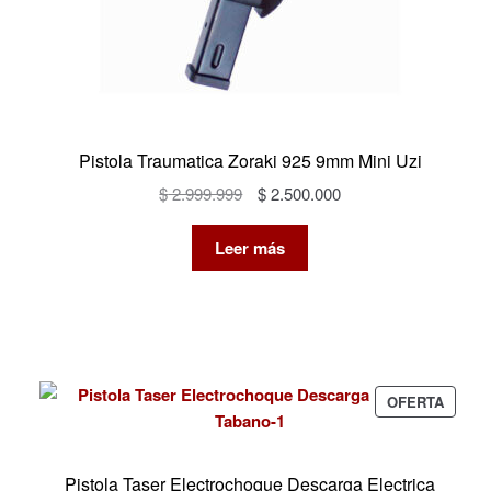
Pistola Traumatica Zoraki 925 9mm Mini Uzi
El
El
$
2.999.999
$
2.500.000
precio
precio
original
actual
Leer más
era:
es:
$ 2.999.999.
$ 2.500.000.
PROD
OFERTA
EN
OFERT
Pistola Taser Electrochoque Descarga Electrica