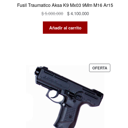
Fusil Traumatico Aksa K9 Mx03 9Mm M16 Ar15
El
El
$
5.000.000
$
4.100.000
precio
precio
original
actual
Añadir al carrito
era:
es:
$ 5.000.000.
$ 4.100.000.
PRODUCTO
OFERTA
EN
OFERTA