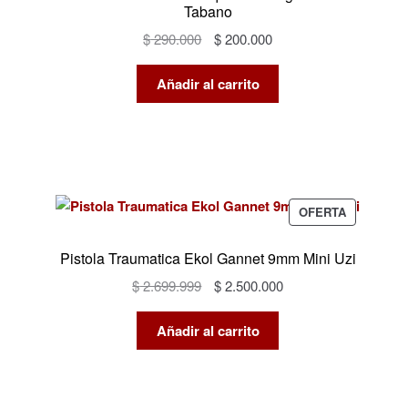
Tabano
El
El
$
290.000
$
200.000
precio
precio
original
actual
Añadir al carrito
era:
es:
$ 290.000.
$ 200.000.
PRODUCT
OFERTA
EN
OFERTA
Pistola Traumatica Ekol Gannet 9mm Mini Uzi
El
El
$
2.699.999
$
2.500.000
precio
precio
original
actual
Añadir al carrito
era:
es:
$ 2.699.999.
$ 2.500.000.