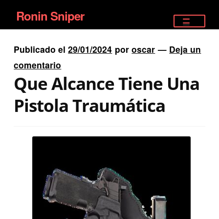
Ronin Sniper
Ir
Ir
a
al
TIENDA
la
contenido
Publicado el
29/01/2024
por
oscar
—
Deja un
EQUIPAMIENTO ÉLITE
navegación
comentario
Que Alcance Tiene Una
PISTOLAS
Pistola Traumática
RIFLES DEPORTIVOS
SATELITALES