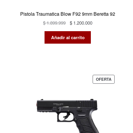
Pistola Traumatica Blow F92 9mm Beretta 92
El
El
$
1.899.999
$
1.200.000
precio
precio
original
actual
Añadir al carrito
era:
es:
$ 1.899.999.
$ 1.200.000.
PRODUCTO
OFERTA
EN
OFERTA