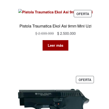
PRODUCTO
OFERTA
EN
OFERTA
Pistola Traumatica Ekol Asi 9mm Mini Uzi
El
El
$
2.699.999
$
2.500.000
precio
precio
original
actual
Leer más
era:
es:
$ 2.699.999.
$ 2.500.000.
PRODUCTO
OFERTA
EN
OFERTA