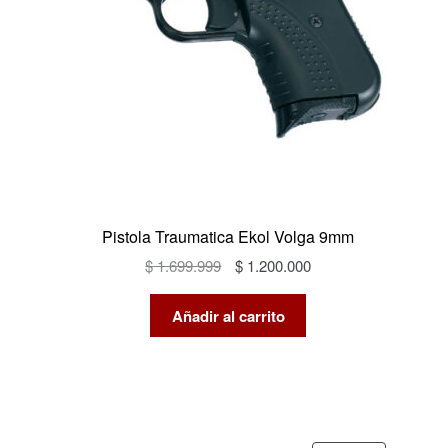
Pistola Traumatica Ekol Volga 9mm
El
El
$
1.699.999
$
1.200.000
precio
precio
original
actual
Añadir al carrito
era:
es:
$ 1.699.999.
$ 1.200.000.