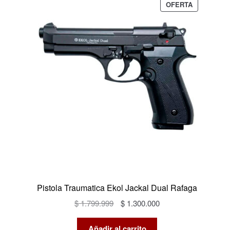
PRODUCTO
OFERTA
EN
OFERTA
Pistola Traumatica Ekol Jackal Dual Rafaga
El
El
$
1.799.999
$
1.300.000
precio
precio
original
actual
Añadir al carrito