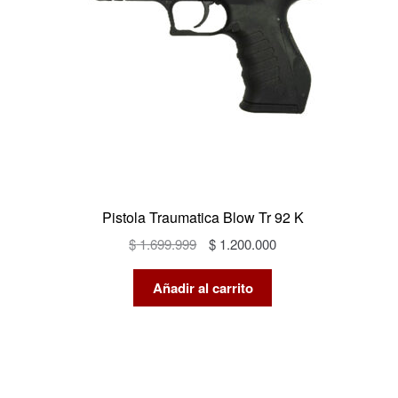
Pistola Traumatica Blow Tr 92 K
El
El
$
1.699.999
$
1.200.000
precio
precio
original
actual
Añadir al carrito
era:
es:
$ 1.699.999.
$ 1.200.000.