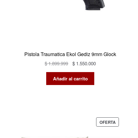
Pistola Traumatica Ekol Gediz 9mm Glock
El
El
$
1.899.999
$
1.550.000
precio
precio
original
actual
Añadir al carrito
era:
es:
$ 1.899.999.
$ 1.550.000.
PRODUCTO
OFERTA
EN
OFERTA