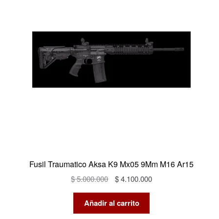
OFERTA
Fusil Traumatico Aksa K9 Mx05 9Mm M16 Ar15
El
El
$
5.000.000
$
4.100.000
precio
precio
original
actual
Añadir al carrito
era:
es: