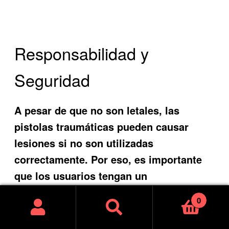
Responsabilidad y
Seguridad
A pesar de que no son letales, las
pistolas traumáticas pueden causar
lesiones si no son utilizadas
correctamente. Por eso, es importante
que los usuarios tengan un
conocimiento adecuado sobre su uso y
0
manejo seguro. La capacitación y el
respeto por la seguridad son
Buscar
Buscar