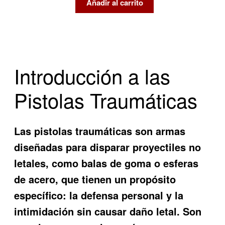
original
actual
Añadir al carrito
era:
es:
$ 1.899.999.
$ 1.650.000.
Introducción a las
Pistolas Traumáticas
Las pistolas traumáticas son armas
diseñadas para disparar proyectiles no
letales, como balas de goma o esferas
de acero, que tienen un propósito
específico: la defensa personal y la
intimidación sin causar daño letal. Son