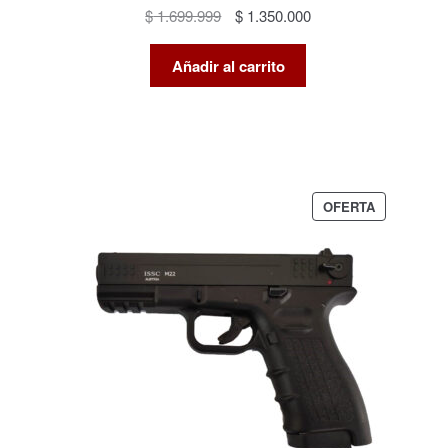
El
El
$
1.699.999
$
1.350.000
precio
precio
original
actual
Añadir al carrito
era:
es:
$ 1.699.999.
$ 1.350.000.
PRODUCTO
OFERTA
EN
OFERTA