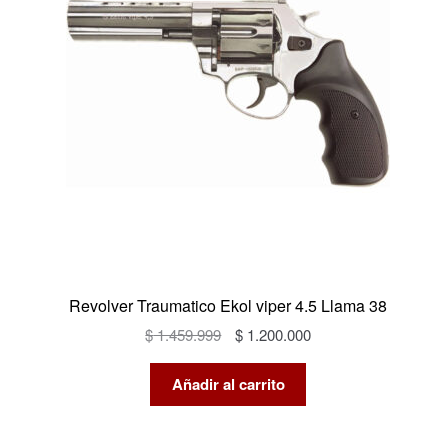
Revolver Traumatico Ekol viper 4.5 Llama 38
El
El
$
1.459.999
$
1.200.000
precio
precio
original
actual
Añadir al carrito
era:
es:
$ 1.459.999.
$ 1.200.000.