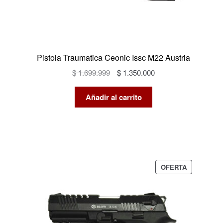
Pistola Traumatica Ceonic Issc M22 Austria
El
El
$
1.699.999
$
1.350.000
precio
precio
original
actual
Añadir al carrito
era:
es:
$ 1.699.999.
$ 1.350.000.
PRODUCTO
OFERTA
EN
OFERTA