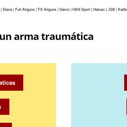
| Diana | Full Airguns | FX Airguns | Gamo | H&N Sport | Hatsan | JSB | Kali
 un arma traumática
aticas
s