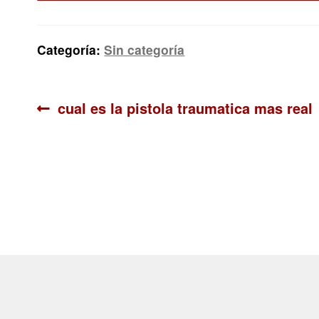
Categoría:
Sin categoría
Navegación
Anterior:
cual es la pistola traumatica mas real
de
entradas