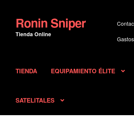
Ronin Sniper
Ir
Ir
Contac
a
al
Tienda Online
la
contenido
Gastos
navegación
TIENDA
EQUIPAMIENTO ÉLITE
SATELITALES