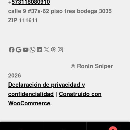
+
573118080910
calle 9 #37a-62 piso tres bodega 3035
ZIP 111611
Facebook
Google
YouTube
WhatsApp
LinkedIn
X
Threads
Instagram
© Ronin Sniper
2026
Declaración de privacidad y
confidencialidad
Construido con
WooCommerce
.