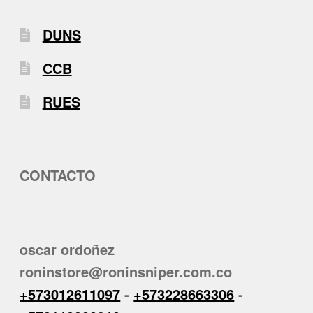
DUNS
CCB
RUES
CONTACTO
oscar ordoñez
roninstore@roninsniper.com.co
+573012611097
-
+573228663306
-