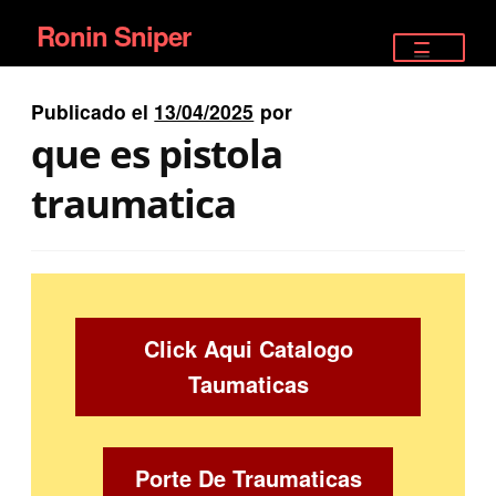
Ronin Sniper
Ir
Ir
a
al
TIENDA
la
contenido
Publicado el
13/04/2025
por
EQUIPAMIENTO ÉLITE
navegación
que es pistola
PISTOLAS
traumatica
RIFLES DEPORTIVOS
SATELITALES
Click Aqui Catalogo
Taumaticas
Porte De Traumaticas