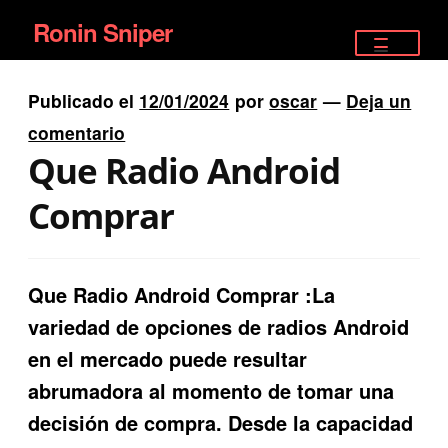
Ronin Sniper
Ir
Ir
a
al
TIENDA
la
contenido
Publicado el
12/01/2024
por
oscar
—
Deja un
EQUIPAMIENTO ÉLITE
navegación
comentario
Que Radio Android
PISTOLAS
Comprar
RIFLES DEPORTIVOS
SATELITALES
Que Radio Android Comprar :La
variedad de opciones de radios Android
en el mercado puede resultar
abrumadora al momento de tomar una
decisión de compra. Desde la capacidad