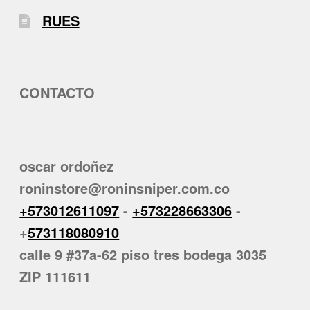
RUES
CONTACTO
oscar ordoñez
roninstore@roninsniper.com.co
+573012611097
-
+573228663306
-
+
573118080910
calle 9 #37a-62 piso tres bodega 3035
ZIP 111611