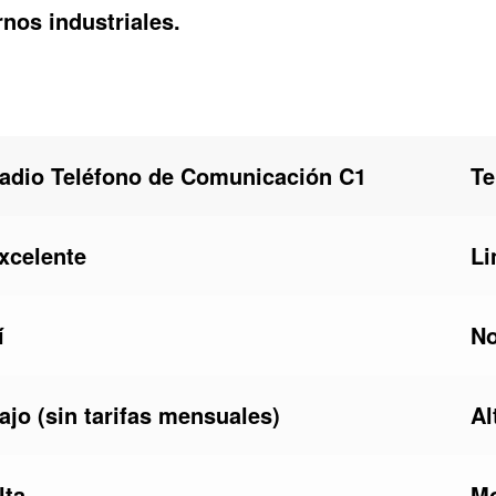
rnos industriales.
adio Teléfono de Comunicación C1
Te
xcelente
Li
í
No
ajo (sin tarifas mensuales)
Al
lta
M