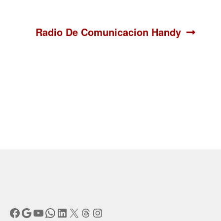
Siguiente:
Radio De Comunicacion Handy
Facebook
Google
YouTube
WhatsApp
LinkedIn
X
Threads
Instagram