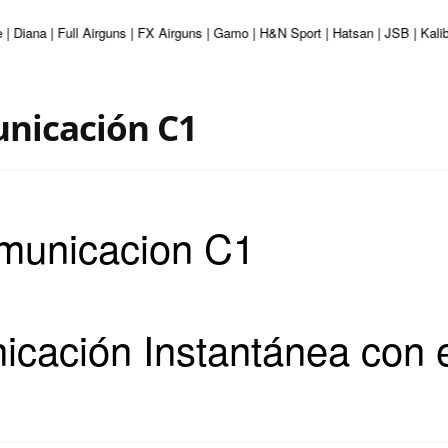
 | Diana | Full Airguns | FX Airguns | Gamo | H&N Sport | Hatsan | JSB | Kal
nicación C1
municacion C1
cación Instantánea con e