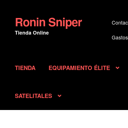
Ronin Sniper
Ir
Ir
Contac
a
al
Tienda Online
la
contenido
Gastos
navegación
TIENDA
EQUIPAMIENTO ÉLITE
SATELITALES