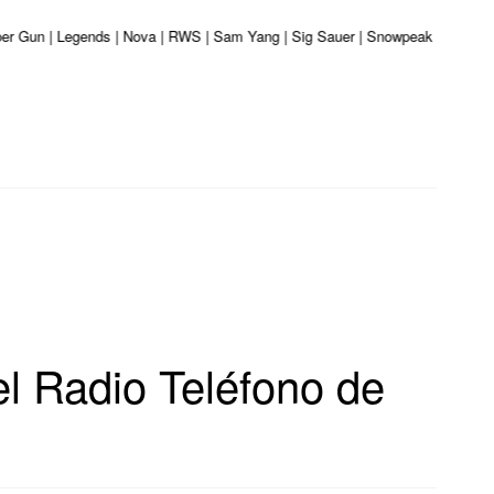
iber Gun | Legends | Nova | RWS | Sam Yang | Sig Sauer | Snowpeak | Umarex |
l Radio Teléfono de