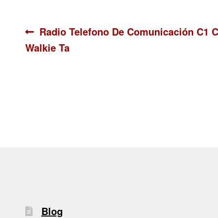
Navegación
Anterior:
Radio Telefono De Comunicación C1 
Walkie Ta
de
entradas
Blog