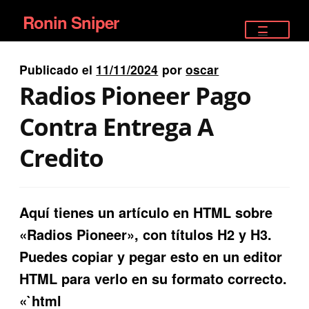
Ronin Sniper
Ir
Ir
a
al
TIENDA
la
contenido
Publicado el
11/11/2024
por
oscar
EQUIPAMIENTO ÉLITE
navegación
Radios Pioneer Pago
PISTOLAS
Contra Entrega A
RIFLES DEPORTIVOS
Credito
SATELITALES
Aquí tienes un artículo en HTML sobre
«Radios Pioneer», con títulos H2 y H3.
Puedes copiar y pegar esto en un editor
HTML para verlo en su formato correcto.
«`html