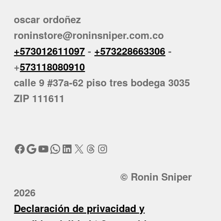
oscar ordoñez
roninstore@roninsniper.com.co
+573012611097
-
+573228663306
-
+
573118080910
calle 9 #37a-62 piso tres bodega 3035
ZIP 111611
Facebook
Google
YouTube
WhatsApp
LinkedIn
X
Threads
Instagram
© Ronin Sniper
2026
Declaración de privacidad y