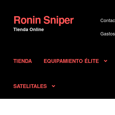
Ronin Sniper
Ir
Ir
Contac
a
al
Tienda Online
la
contenido
Gastos
navegación
TIENDA
EQUIPAMIENTO ÉLITE
SATELITALES