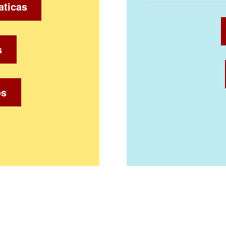
aticas
s
os