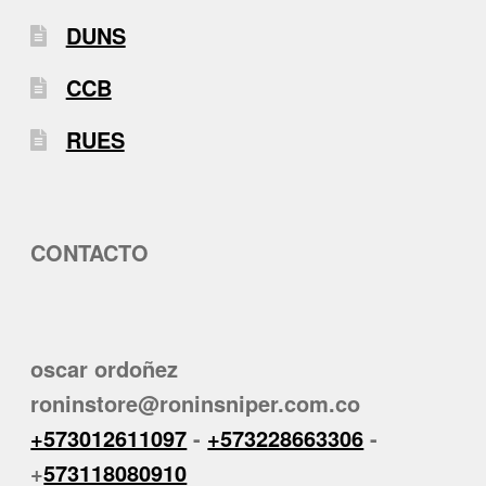
DUNS
CCB
RUES
CONTACTO
oscar ordoñez
roninstore@roninsniper.com.co
+573012611097
-
+573228663306
-
+
573118080910