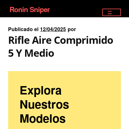
Ronin Sniper
Ir
Ir
a
al
TIENDA
la
contenido
Publicado el
12/04/2025
por
EQUIPAMIENTO ÉLITE
navegación
Rifle Aire Comprimido
PISTOLAS
5 Y Medio
RIFLES DEPORTIVOS
SATELITALES
Explora
Nuestros
Modelos