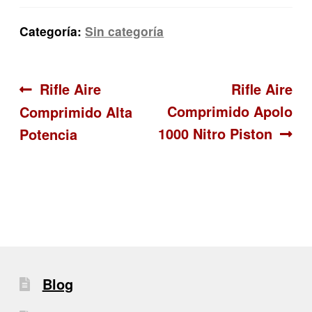
Categoría:
Sin categoría
Navegación
Anterior:
Siguiente:
Rifle Aire
Rifle Aire
Comprimido Apolo
Comprimido Alta
de
1000 Nitro Piston
Potencia
entradas
Blog