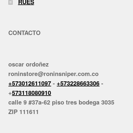
RUES
CONTACTO
oscar ordoñez
roninstore@roninsniper.com.co
+573012611097
-
+573228663306
-
+
573118080910
calle 9 #37a-62 piso tres bodega 3035
ZIP 111611