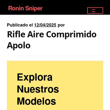
Ronin Sniper
Ir
Ir
a
al
TIENDA
la
contenido
Publicado el
12/04/2025
por
EQUIPAMIENTO ÉLITE
navegación
Rifle Aire Comprimido
PISTOLAS
Apolo
RIFLES DEPORTIVOS
SATELITALES
Explora
Nuestros
Modelos