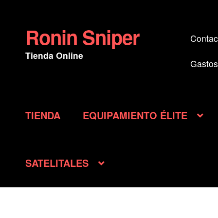
Ronin Sniper
Ir
Ir
Contac
a
al
Tienda Online
la
contenido
Gastos
navegación
TIENDA
EQUIPAMIENTO ÉLITE
SATELITALES