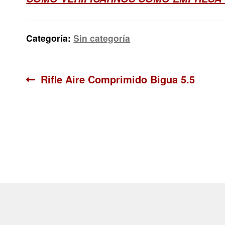
Categoría:
Sin categoría
Navegación
Anterior:
Rifle Aire Comprimido Bigua 5.5
de
entradas