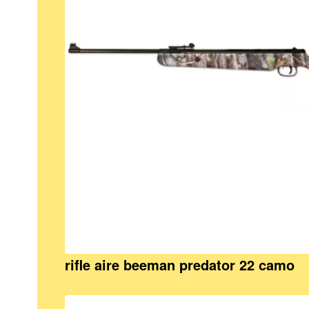
rifle aire beeman predator 22 camo