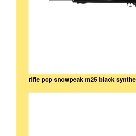
rifle pcp snowpeak m25 black synthe