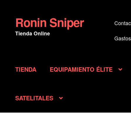
Ronin Sniper
Ir
Ir
Contac
a
al
Tienda Online
la
contenido
Gastos
navegación
TIENDA
EQUIPAMIENTO ÉLITE
SATELITALES