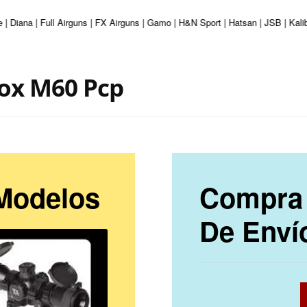
| Diana | Full Airguns | FX Airguns | Gamo | H&N Sport | Hatsan | JSB | Kali
Fox M60 Pcp
 Modelos
Compra 
De Enví