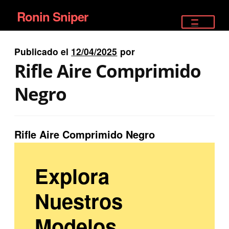
Ronin Sniper
Ir
Ir
a
al
TIENDA
la
contenido
Publicado el
12/04/2025
por
EQUIPAMIENTO ÉLITE
navegación
Rifle Aire Comprimido
PISTOLAS
Negro
RIFLES DEPORTIVOS
Rifle Aire Comprimido Negro
SATELITALES
Explora
Nuestros
Modelos