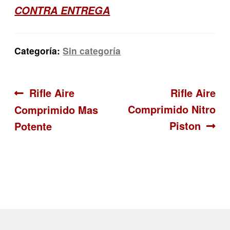
CONTRA ENTREGA
Categoría:
Sin categoría
Navegación
Anterior:
Siguiente:
Rifle Aire
Rifle Aire
Comprimido Nitro
Comprimido Mas
de
Piston
Potente
entradas