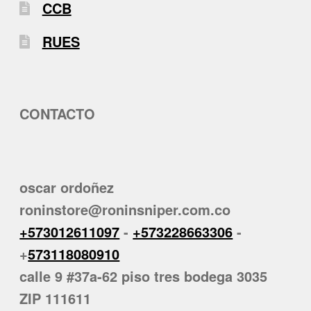
CCB
RUES
CONTACTO
oscar ordoñez
roninstore@roninsniper.com.co
+573012611097
-
+573228663306
-
+
573118080910
calle 9 #37a-62 piso tres bodega 3035
ZIP 111611