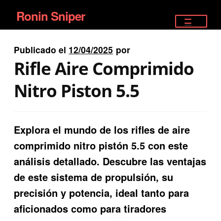
Ronin Sniper
Ir
Ir
a
al
TIENDA
la
contenido
Publicado el
12/04/2025
por
EQUIPAMIENTO ÉLITE
navegación
Rifle Aire Comprimido
PISTOLAS
Nitro Piston 5.5
RIFLES DEPORTIVOS
Explora el mundo de los rifles de aire
SATELITALES
comprimido nitro pistón 5.5 con este
análisis detallado. Descubre las ventajas
de este sistema de propulsión, su
precisión y potencia, ideal tanto para
aficionados como para tiradores