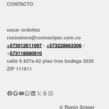
CONTACTO
oscar ordoñez
roninstore@roninsniper.com.co
+573012611097
-
+573228663306
-
+
573118080910
calle 9 #37a-62 piso tres bodega 3035
ZIP 111611
Facebook
Google
YouTube
WhatsApp
LinkedIn
X
Threads
Instagram
© Ronin Sniper