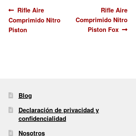
Navegación
Anterior:
Siguiente:
Rifle Aire
Rifle Aire
Comprimido Nitro
Comprimido Nitro
de
Piston Fox
Piston
entradas
Blog
Declaración de privacidad y
confidencialidad
Nosotros