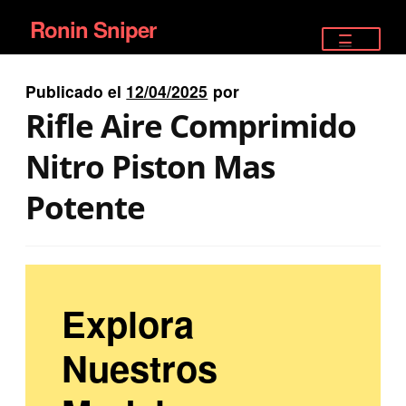
Ronin Sniper
Ir
Ir
a
al
TIENDA
la
contenido
Publicado el
12/04/2025
por
EQUIPAMIENTO ÉLITE
navegación
Rifle Aire Comprimido
PISTOLAS
Nitro Piston Mas
RIFLES DEPORTIVOS
Potente
SATELITALES
Explora
Nuestros