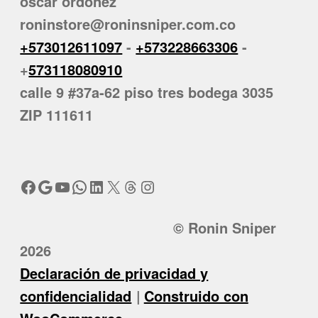
oscar ordoñez
roninstore@roninsniper.com.co
+573012611097
-
+573228663306
-
+
573118080910
calle 9 #37a-62 piso tres bodega 3035
ZIP 111611
Facebook
Google
YouTube
WhatsApp
LinkedIn
X
Threads
Instagram
© Ronin Sniper
2026
Declaración de privacidad y
confidencialidad
Construido con