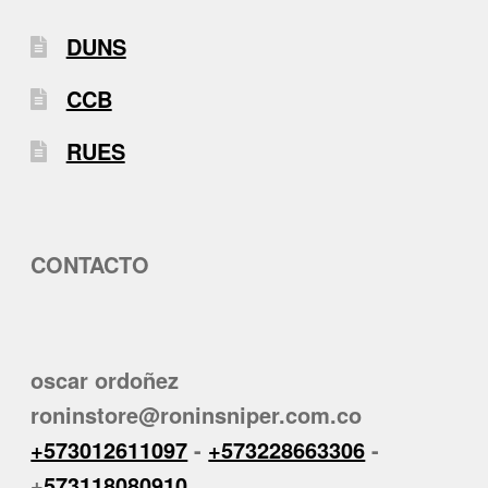
DUNS
CCB
RUES
CONTACTO
oscar ordoñez
roninstore@roninsniper.com.co
+573012611097
-
+573228663306
-
+
573118080910