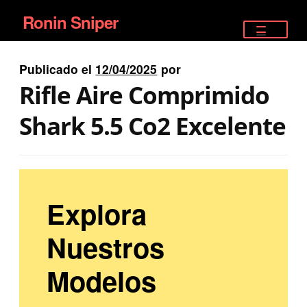
Ronin Sniper
Ir
Ir
a
al
TIENDA
la
contenido
Publicado el
12/04/2025
por
EQUIPAMIENTO ÉLITE
navegación
Rifle Aire Comprimido
PISTOLAS
Shark 5.5 Co2 Excelente
RIFLES DEPORTIVOS
SATELITALES
Explora
Nuestros
Modelos