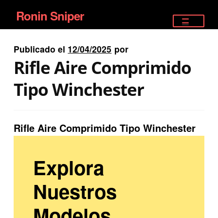
Ronin Sniper
Ir
Ir
a
al
TIENDA
la
contenido
Publicado el
12/04/2025
por
EQUIPAMIENTO ÉLITE
navegación
Rifle Aire Comprimido
PISTOLAS
Tipo Winchester
RIFLES DEPORTIVOS
Rifle Aire Comprimido Tipo Winchester
SATELITALES
Explora
Nuestros
Modelos