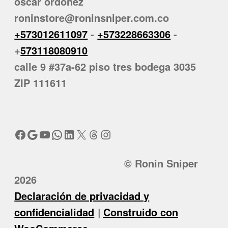
oscar ordoñez
roninstore@roninsniper.com.co
+573012611097
-
+573228663306
-
+
573118080910
calle 9 #37a-62 piso tres bodega 3035
ZIP 111611
Facebook
Google
YouTube
WhatsApp
LinkedIn
X
Threads
Instagram
© Ronin Sniper
2026
Declaración de privacidad y
confidencialidad
Construido con