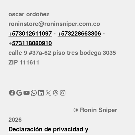
oscar ordoñez
roninstore@roninsniper.com.co
+573012611097
-
+573228663306
-
+
573118080910
calle 9 #37a-62 piso tres bodega 3035
ZIP 111611
Facebook
Google
YouTube
WhatsApp
LinkedIn
X
Threads
Instagram
© Ronin Sniper
2026
Declaración de privacidad y