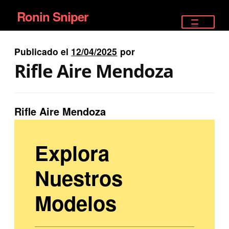
Ronin Sniper
Ir
Ir
a
al
TIENDA
la
contenido
Publicado el
12/04/2025
por
EQUIPAMIENTO ÉLITE
navegación
Rifle Aire Mendoza
PISTOLAS
RIFLES DEPORTIVOS
Rifle Aire Mendoza
SATELITALES
Explora
Nuestros
Modelos