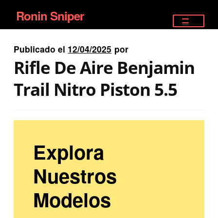
Ronin Sniper
Ir
Ir
a
al
TIENDA
la
contenido
Publicado el
12/04/2025
por
EQUIPAMIENTO ÉLITE
navegación
Rifle De Aire Benjamin
PISTOLAS
Trail Nitro Piston 5.5
RIFLES DEPORTIVOS
SATELITALES
Explora
Nuestros
Modelos