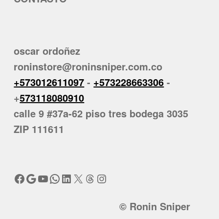
oscar ordoñez
roninstore@roninsniper.com.co
+573012611097
-
+573228663306
-
+
573118080910
calle 9 #37a-62 piso tres bodega 3035
ZIP 111611
Facebook
Google
YouTube
WhatsApp
LinkedIn
X
Threads
Instagram
© Ronin Sniper