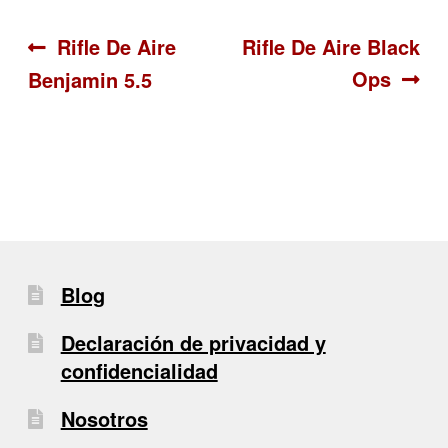
Navegación
Anterior:
Siguiente:
Rifle De Aire
Rifle De Aire Black
Ops
Benjamin 5.5
de
entradas
Blog
Declaración de privacidad y
confidencialidad
Nosotros