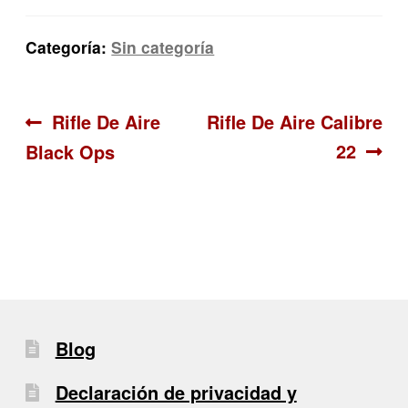
Categoría:
Sin categoría
Navegación
Anterior:
Siguiente:
Rifle De Aire
Rifle De Aire Calibre
22
Black Ops
de
entradas
Blog
Declaración de privacidad y