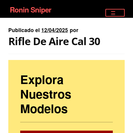
Ronin Sniper
Ir
Ir
a
al
TIENDA
la
contenido
Publicado el
12/04/2025
por
EQUIPAMIENTO ÉLITE
navegación
Rifle De Aire Cal 30
PISTOLAS
RIFLES DEPORTIVOS
Explora
SATELITALES
Nuestros
Modelos