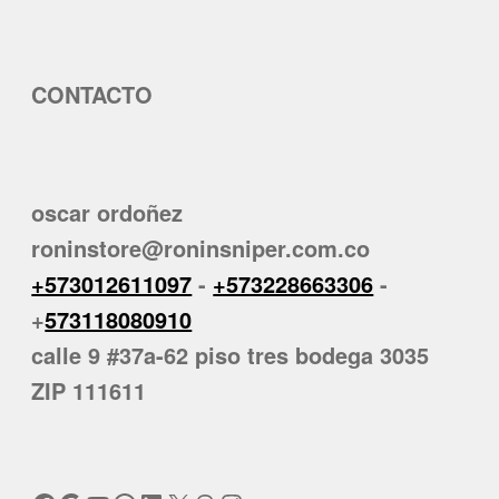
CONTACTO
oscar ordoñez
roninstore@roninsniper.com.co
+573012611097
-
+573228663306
-
+
573118080910
calle 9 #37a-62 piso tres bodega 3035
ZIP 111611