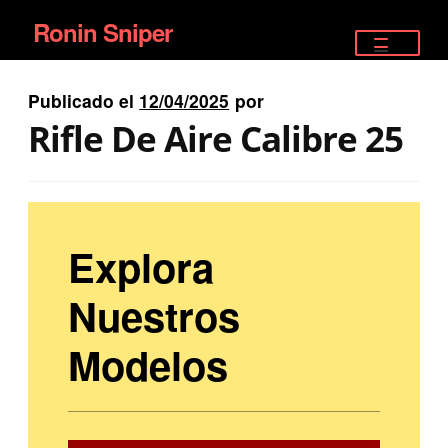
Ronin Sniper
Ir
Ir
a
al
TIENDA
la
contenido
Publicado el
12/04/2025
por
EQUIPAMIENTO ÉLITE
navegación
Rifle De Aire Calibre 25
PISTOLAS
RIFLES DEPORTIVOS
Explora
SATELITALES
Nuestros
Modelos