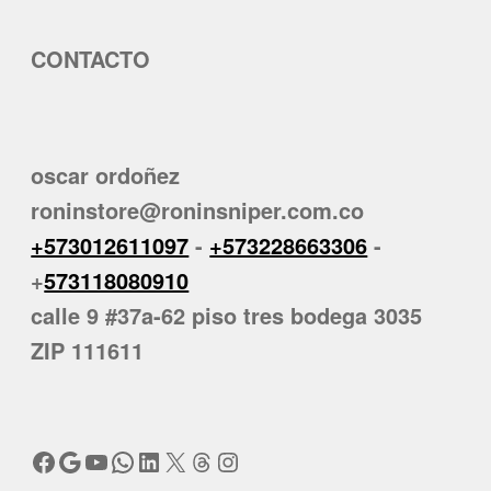
CONTACTO
oscar ordoñez
roninstore@roninsniper.com.co
+573012611097
-
+573228663306
-
+
573118080910
calle 9 #37a-62 piso tres bodega 3035
ZIP 111611
Facebook
Google
YouTube
WhatsApp
LinkedIn
X
Threads
Instagram