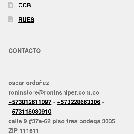
CCB
RUES
CONTACTO
oscar ordoñez
roninstore@roninsniper.com.co
+573012611097
-
+573228663306
-
+
573118080910
calle 9 #37a-62 piso tres bodega 3035
ZIP 111611