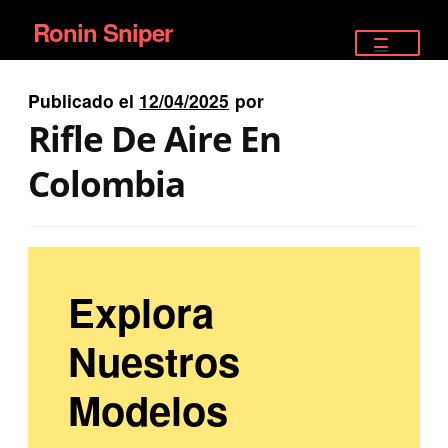
Ronin Sniper
Ir
Ir
a
al
TIENDA
la
contenido
Publicado el
12/04/2025
por
EQUIPAMIENTO ÉLITE
navegación
Rifle De Aire En
PISTOLAS
Colombia
RIFLES DEPORTIVOS
SATELITALES
Explora
Nuestros
Modelos