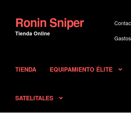
Ronin Sniper
Ir
Ir
Contac
a
al
Tienda Online
la
contenido
Gastos
navegación
TIENDA
EQUIPAMIENTO ÉLITE
SATELITALES