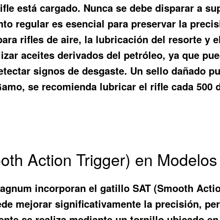
fle está cargado. Nunca se debe disparar a sup
o regular es esencial para preservar la precisión
ra rifles de aire, la lubricación del resorte y 
izar aceites derivados del petróleo, ya que pue
detectar signos de desgaste. Un sello dañado p
amo, se recomienda lubricar el rifle cada 500 
mooth Action Trigger) en Mode
gnum incorporan el gatillo SAT (Smooth Action
uede mejorar significativamente la precisión, pe
te se realiza mediante un tornillo ubicado en e