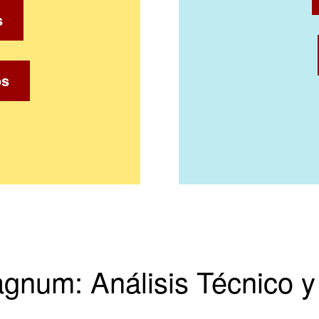
s
os
gnum: Análisis Técnico 