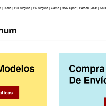
 | Diana | Full Airguns | FX Airguns | Gamo | H&N Sport | Hatsan | JSB | Kal
gnum
 Modelos
Compra 
De Enví
aticas