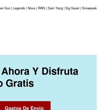
iber Gun | Legends | Nova | RWS | Sam Yang | Sig Sauer | Snowpeak | Umarex |
Ahora Y Disfruta
o Gratis
Gastos De Envio