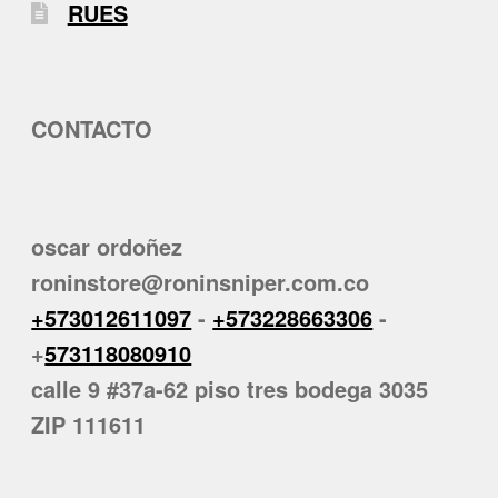
RUES
CONTACTO
oscar ordoñez
roninstore@roninsniper.com.co
+573012611097
-
+573228663306
-
+
573118080910
calle 9 #37a-62 piso tres bodega 3035
ZIP 111611