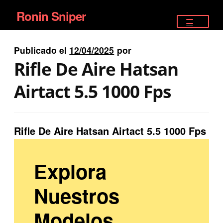
Ronin Sniper
Ir
Ir
a
al
TIENDA
la
contenido
Publicado el
12/04/2025
por
EQUIPAMIENTO ÉLITE
navegación
Rifle De Aire Hatsan
PISTOLAS
Airtact 5.5 1000 Fps
RIFLES DEPORTIVOS
Rifle De Aire Hatsan Airtact 5.5 1000 Fps
SATELITALES
Explora
Nuestros
Modelos