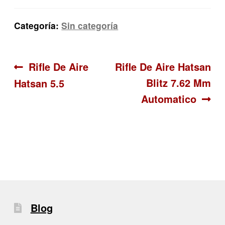
Categoría:
Sin categoría
Navegación
Anterior:
Siguiente:
Rifle De Aire
Rifle De Aire Hatsan
Blitz 7.62 Mm
Hatsan 5.5
de
Automatico
entradas
Blog