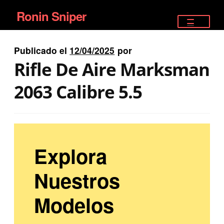
Ronin Sniper
Ir
Ir
a
al
TIENDA
la
contenido
Publicado el
12/04/2025
por
EQUIPAMIENTO ÉLITE
navegación
Rifle De Aire Marksman
PISTOLAS
2063 Calibre 5.5
RIFLES DEPORTIVOS
SATELITALES
Explora
Nuestros
Modelos