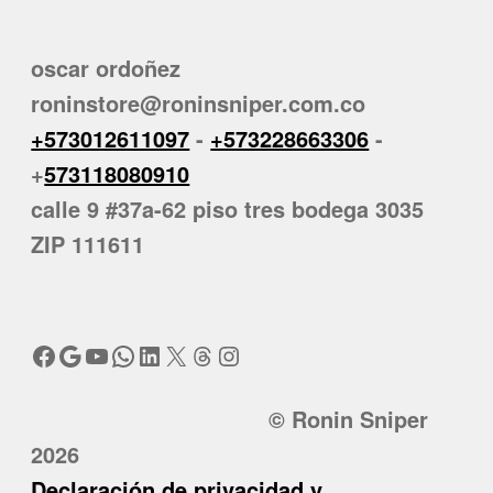
oscar ordoñez
roninstore@roninsniper.com.co
+573012611097
-
+573228663306
-
+
573118080910
calle 9 #37a-62 piso tres bodega 3035
ZIP 111611
Facebook
Google
YouTube
WhatsApp
LinkedIn
X
Threads
Instagram
© Ronin Sniper
2026
Declaración de privacidad y