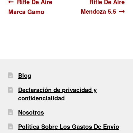
Navegación
Anterior:
Siguiente:
Rifle De Aire
Rifle De Aire
Mendoza 5.5
Marca Gamo
de
entradas
Blog
Declaración de privacidad y
confidencialidad
Nosotros
Politica Sobre Los Gastos De Envio