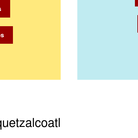
s
os
quetzalcoatl