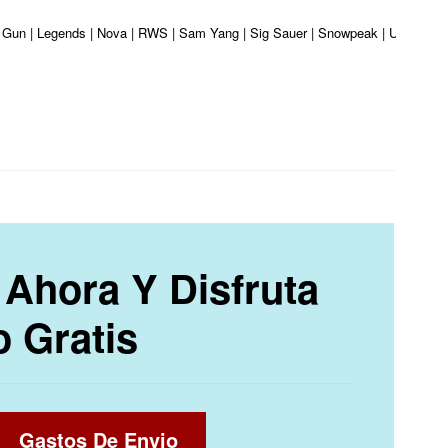
r Gun | Legends | Nova | RWS | Sam Yang | Sig Sauer | Snowpeak | Umarex | Va
Ahora Y Disfruta
o Gratis
Gastos De Envio