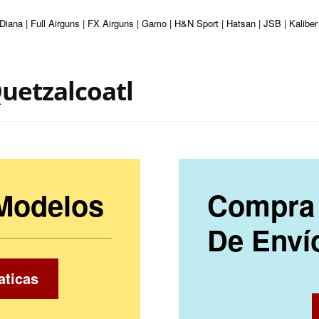
Diana | Full Airguns | FX Airguns | Gamo | H&N Sport | Hatsan | JSB | Kalibe
uetzalcoatl
 Modelos
Compra 
De Enví
aticas