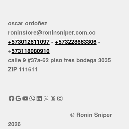
oscar ordoñez
roninstore@roninsniper.com.co
+573012611097
-
+573228663306
-
+
573118080910
calle 9 #37a-62 piso tres bodega 3035
ZIP 111611
Facebook
Google
YouTube
WhatsApp
LinkedIn
X
Threads
Instagram
© Ronin Sniper
2026