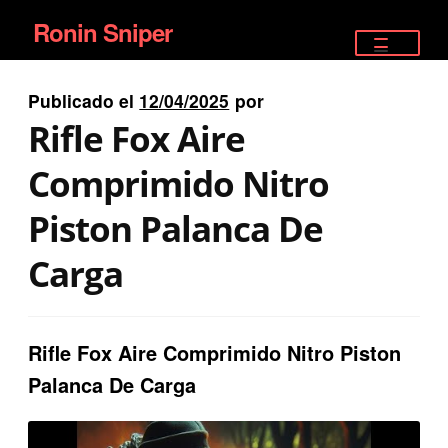
Ronin Sniper
Ir
Ir
a
al
TIENDA
la
contenido
Publicado el
12/04/2025
por
EQUIPAMIENTO ÉLITE
navegación
Rifle Fox Aire
PISTOLAS
Comprimido Nitro
RIFLES DEPORTIVOS
Piston Palanca De
SATELITALES
Carga
Rifle Fox Aire Comprimido Nitro Piston
Palanca De Carga