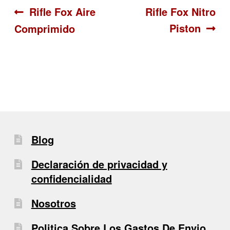
Navegación
Anterior:
Siguiente:
Rifle Fox Aire
Rifle Fox Nitro
Piston
Comprimido
de
entradas
Blog
Declaración de privacidad y
confidencialidad
Nosotros
Politica Sobre Los Gastos De Envio