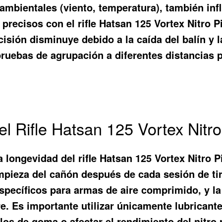
 ambientales (viento, temperatura), también inf
 precisos con el rifle Hatsan 125 Vortex Nitro 
cisión disminuye debido a la caída del balín y 
ar pruebas de agrupación a diferentes distancias
l Rifle Hatsan 125 Vortex Nitr
a longevidad del rifle Hatsan 125 Vortex Nitro 
mpieza del cañón después de cada sesión de tir
 específicos para armas de aire comprimido, y la
re. Es importante utilizar únicamente lubrican
los de goma o afectar el rendimiento del nitr