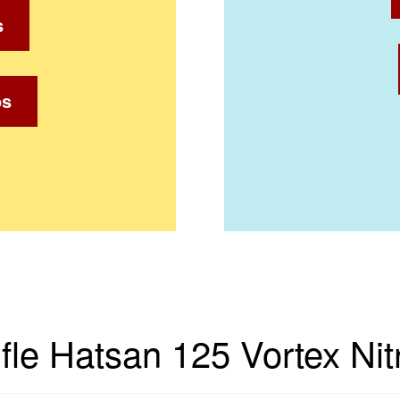
s
os
ifle Hatsan 125 Vortex Ni