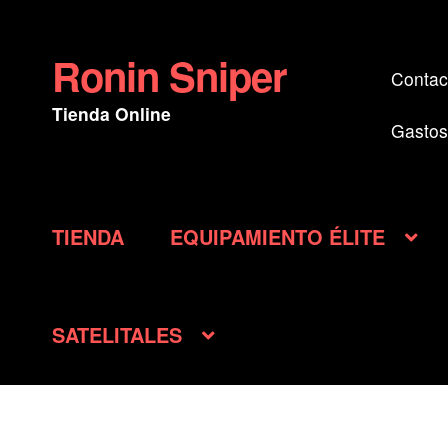
Ronin Sniper
Ir
Ir
Contac
a
al
Tienda Online
la
contenido
Gastos
navegación
TIENDA
EQUIPAMIENTO ÉLITE
SATELITALES