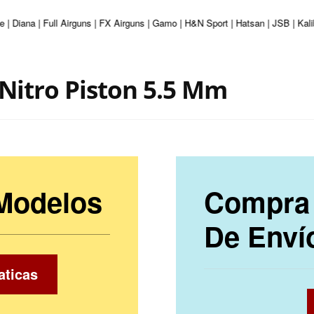
 | Diana | Full Airguns | FX Airguns | Gamo | H&N Sport | Hatsan | JSB | Kal
 Nitro Piston 5.5 Mm
 Modelos
Compra 
De Enví
aticas