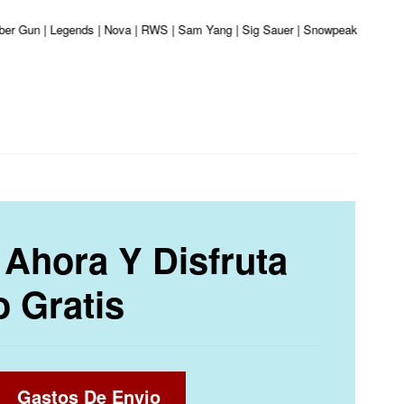
iber Gun | Legends | Nova | RWS | Sam Yang | Sig Sauer | Snowpeak | Umarex |
Ahora Y Disfruta
o Gratis
Gastos De Envio