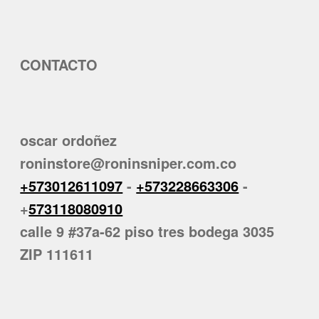
CONTACTO
oscar ordoñez
roninstore@roninsniper.com.co
+573012611097
-
+573228663306
-
+
573118080910
calle 9 #37a-62 piso tres bodega 3035
ZIP 111611