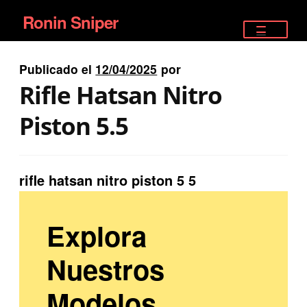
Ronin Sniper
Ir
Ir
a
al
TIENDA
la
contenido
Publicado el
12/04/2025
por
EQUIPAMIENTO ÉLITE
navegación
Rifle Hatsan Nitro
PISTOLAS
Piston 5.5
RIFLES DEPORTIVOS
rifle hatsan nitro piston 5 5
SATELITALES
Explora
Nuestros
Modelos