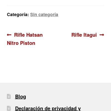
Categoría:
Sin categoría
Navegación
Anterior:
Siguiente:
Rifle Hatsan
Rifle Itagui
Nitro Piston
de
entradas
Blog
Declaración de privacidad y