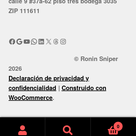
calle 9 #37a-62 piso tres bodega 3035
ZIP 111611
Facebook
Google
YouTube
WhatsApp
LinkedIn
X
Threads
Instagram
© Ronin Sniper
2026
Declaración de privacidad y
confidencialidad
Construido con
WooCommerce
.
0