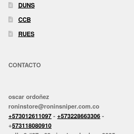
DUNS
CCB
RUES
CONTACTO
oscar ordoñez
roninstore@roninsniper.com.co
+573012611097
-
+573228663306
-
+
573118080910