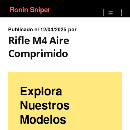
Ronin Sniper
Ir
Ir
a
al
TIENDA
la
contenido
Publicado el
12/04/2025
por
EQUIPAMIENTO ÉLITE
navegación
Rifle M4 Aire
PISTOLAS
Comprimido
RIFLES DEPORTIVOS
SATELITALES
Explora
Nuestros
Modelos