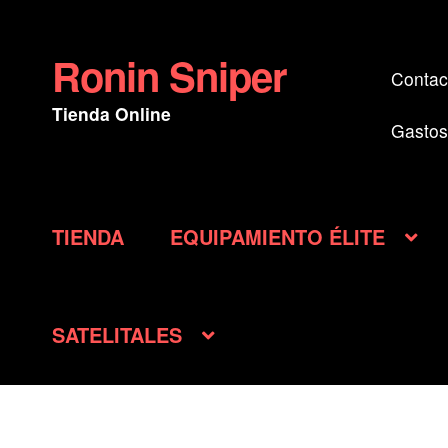
Ronin Sniper
Ir
Ir
Contac
a
al
Tienda Online
la
contenido
Gastos
navegación
TIENDA
EQUIPAMIENTO ÉLITE
SATELITALES