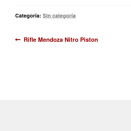
Categoría:
Sin categoría
Navegación
Anterior:
Rifle Mendoza Nitro Piston
de
entradas