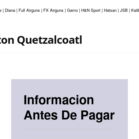
e | Diana | Full Airguns | FX Airguns | Gamo | H&N Sport | Hatsan | JSB | Ka
ton Quetzalcoatl
Informacion
Antes De Pagar