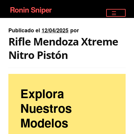
Ronin Sniper
Ir
Ir
a
al
TIENDA
la
contenido
Publicado el
12/04/2025
por
EQUIPAMIENTO ÉLITE
navegación
Rifle Mendoza Xtreme
PISTOLAS
Nitro Pistón
RIFLES DEPORTIVOS
SATELITALES
Explora
Nuestros
Modelos