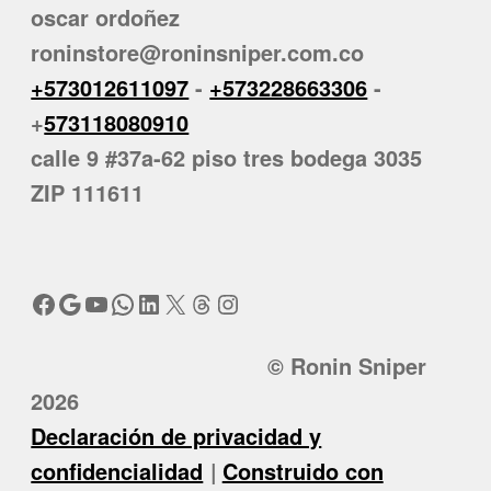
oscar ordoñez
roninstore@roninsniper.com.co
+573012611097
-
+573228663306
-
+
573118080910
calle 9 #37a-62 piso tres bodega 3035
ZIP 111611
Facebook
Google
YouTube
WhatsApp
LinkedIn
X
Threads
Instagram
© Ronin Sniper
2026
Declaración de privacidad y
confidencialidad
Construido con