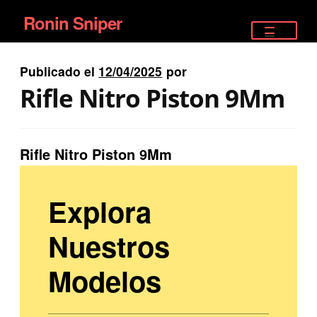
Ronin Sniper
Ir
Ir
a
al
TIENDA
la
contenido
Publicado el
12/04/2025
por
EQUIPAMIENTO ÉLITE
navegación
Rifle Nitro Piston 9Mm
PISTOLAS
RIFLES DEPORTIVOS
Rifle Nitro Piston 9Mm
SATELITALES
Explora
Nuestros
Modelos