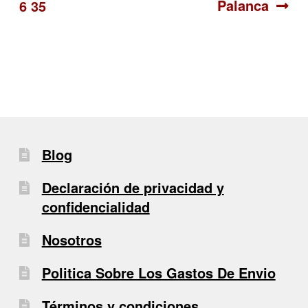
Palanca
6 35
de
entradas
Blog
Declaración de privacidad y
confidencialidad
Nosotros
Politica Sobre Los Gastos De Envio
Términos y condiciones