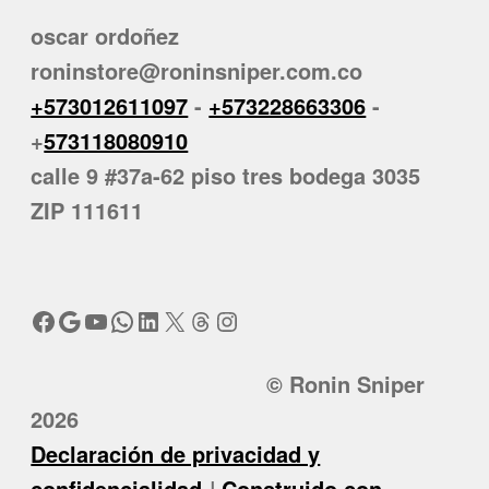
oscar ordoñez
roninstore@roninsniper.com.co
+573012611097
-
+573228663306
-
+
573118080910
calle 9 #37a-62 piso tres bodega 3035
ZIP 111611
Facebook
Google
YouTube
WhatsApp
LinkedIn
X
Threads
Instagram
© Ronin Sniper
2026
Declaración de privacidad y
confidencialidad
Construido con