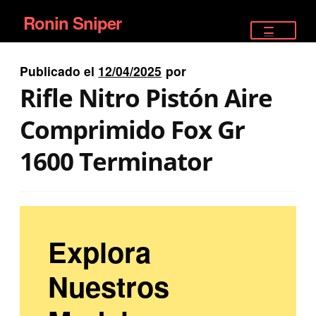
Ronin Sniper
Ir
Ir
a
al
TIENDA
la
contenido
Publicado el
12/04/2025
por
EQUIPAMIENTO ÉLITE
navegación
Rifle Nitro Pistón Aire
PISTOLAS
Comprimido Fox Gr
RIFLES DEPORTIVOS
1600 Terminator
SATELITALES
Explora
Nuestros