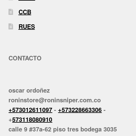
CCB
RUES
CONTACTO
oscar ordoñez
roninstore@roninsniper.com.co
+573012611097
-
+573228663306
-
+
573118080910
calle 9 #37a-62 piso tres bodega 3035