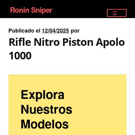
Ronin Sniper
Ir
Ir
a
al
TIENDA
la
contenido
Publicado el
12/04/2025
por
EQUIPAMIENTO ÉLITE
navegación
Rifle Nitro Piston Apolo
PISTOLAS
1000
RIFLES DEPORTIVOS
SATELITALES
Explora
Nuestros
Modelos