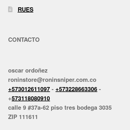
RUES
CONTACTO
oscar ordoñez
roninstore@roninsniper.com.co
+573012611097
-
+573228663306
-
+
573118080910
calle 9 #37a-62 piso tres bodega 3035
ZIP 111611