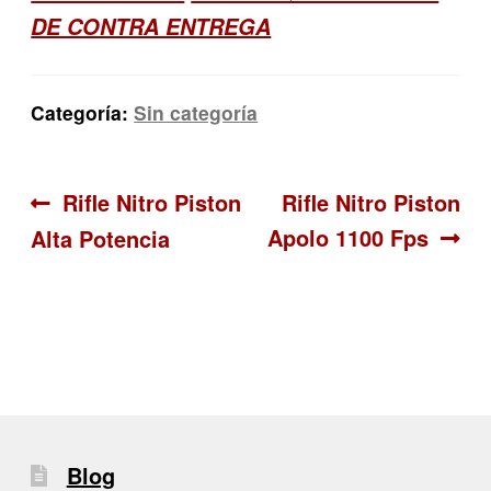
DE CONTRA ENTREGA
Categoría:
Sin categoría
Navegación
Anterior:
Siguiente:
Rifle Nitro Piston
Rifle Nitro Piston
Apolo 1100 Fps
Alta Potencia
de
entradas
Blog