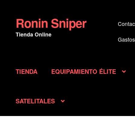
Ronin Sniper
Ir
Ir
Contac
a
al
Tienda Online
la
contenido
Gastos
navegación
TIENDA
EQUIPAMIENTO ÉLITE
SATELITALES