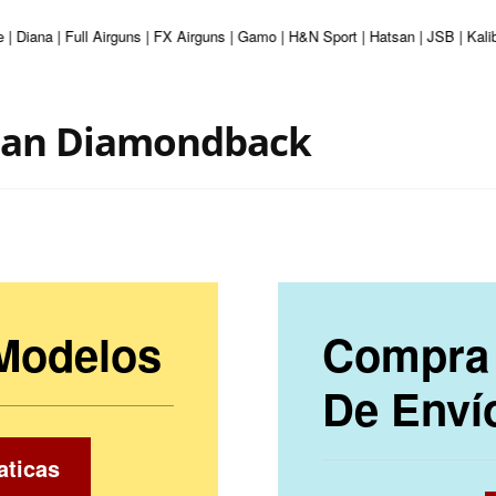
 | Diana | Full Airguns | FX Airguns | Gamo | H&N Sport | Hatsan | JSB | Kal
sman Diamondback
 Modelos
Compra 
De Enví
aticas