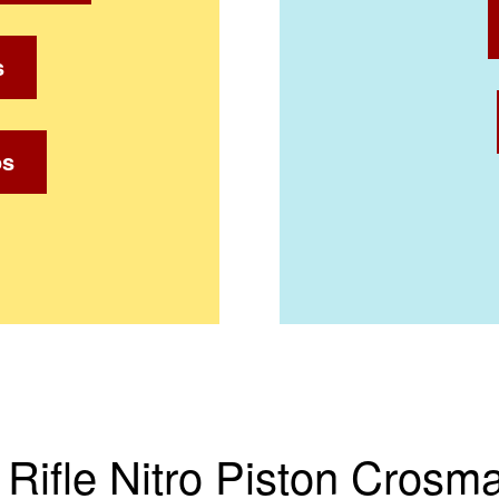
s
os
 Rifle Nitro Piston Cros