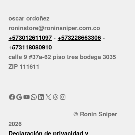
oscar ordoñez
roninstore@roninsniper.com.co
+573012611097
-
+573228663306
-
+
573118080910
calle 9 #37a-62 piso tres bodega 3035
ZIP 111611
Facebook
Google
YouTube
WhatsApp
LinkedIn
X
Threads
Instagram
© Ronin Sniper
2026
Declaración de privacidad y