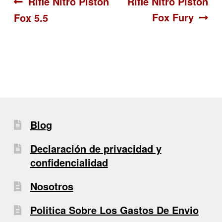
Navegación
Anterior:
Siguiente:
Rifle Nitro Piston
Rifle Nitro Piston
Fox Fury
Fox 5.5
de
entradas
Blog
Declaración de privacidad y
confidencialidad
Nosotros
Politica Sobre Los Gastos De Envio