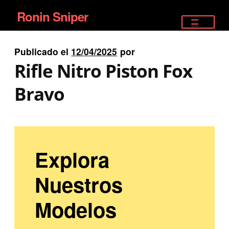
Ronin Sniper
Ir
Ir
a
al
TIENDA
la
contenido
Publicado el
12/04/2025
por
EQUIPAMIENTO ÉLITE
navegación
Rifle Nitro Piston Fox
PISTOLAS
Bravo
RIFLES DEPORTIVOS
SATELITALES
Explora
Nuestros
Modelos