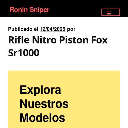
Ronin Sniper
Ir
Ir
a
al
TIENDA
la
contenido
Publicado el
12/04/2025
por
EQUIPAMIENTO ÉLITE
navegación
Rifle Nitro Piston Fox
PISTOLAS
Sr1000
RIFLES DEPORTIVOS
SATELITALES
Explora
Nuestros
Modelos