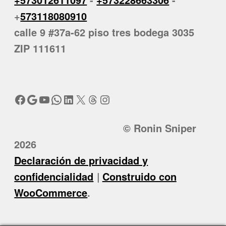
+
573118080910
calle 9 #37a-62 piso tres bodega 3035
ZIP 111611
Facebook
Google
YouTube
WhatsApp
LinkedIn
X
Threads
Instagram
© Ronin Sniper
2026
Declaración de privacidad y
confidencialidad
Construido con
WooCommerce
.