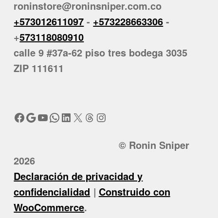
roninstore@roninsniper.com.co
+573012611097
-
+573228663306
-
+
573118080910
calle 9 #37a-62 piso tres bodega 3035
ZIP 111611
Facebook
Google
YouTube
WhatsApp
LinkedIn
X
Threads
Instagram
© Ronin Sniper
2026
Declaración de privacidad y
confidencialidad
Construido con
WooCommerce
.