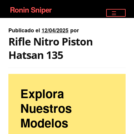
Ronin Sniper
Ir
Ir
a
al
TIENDA
la
contenido
Publicado el
12/04/2025
por
EQUIPAMIENTO ÉLITE
navegación
Rifle Nitro Piston
PISTOLAS
Hatsan 135
RIFLES DEPORTIVOS
SATELITALES
Explora
Nuestros
Modelos