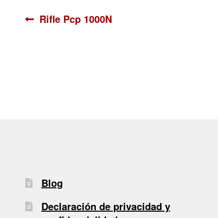
Navegación
Anterior:
Rifle Pcp 1000N
de
entradas
Blog
Declaración de privacidad y