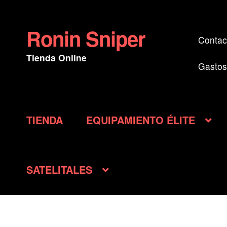
Ronin Sniper
Ir
Ir
Contac
a
al
Tienda Online
la
contenido
Gastos
navegación
TIENDA
EQUIPAMIENTO ÉLITE
SATELITALES