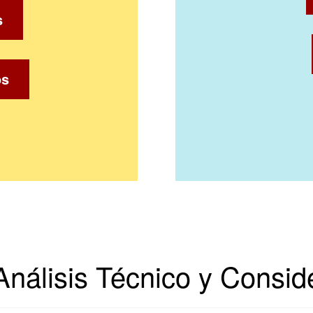
s
os
nálisis Técnico y Consid