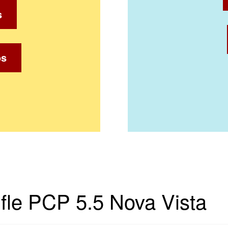
s
os
ifle PCP 5.5 Nova Vista