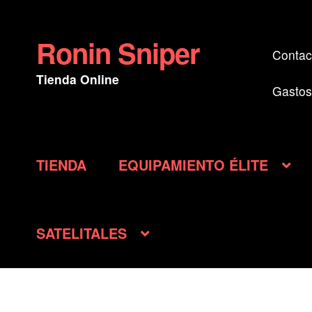
Ronin Sniper
Ir
Ir
Contac
a
al
Tienda Online
la
contenido
Gastos
navegación
TIENDA
EQUIPAMIENTO ÉLITE
SATELITALES