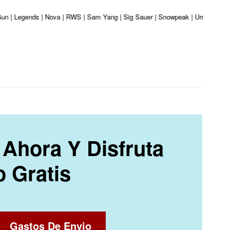
r Gun | Legends | Nova | RWS | Sam Yang | Sig Sauer | Snowpeak | Umarex | Va
Ahora Y Disfruta
o Gratis
Gastos De Envio