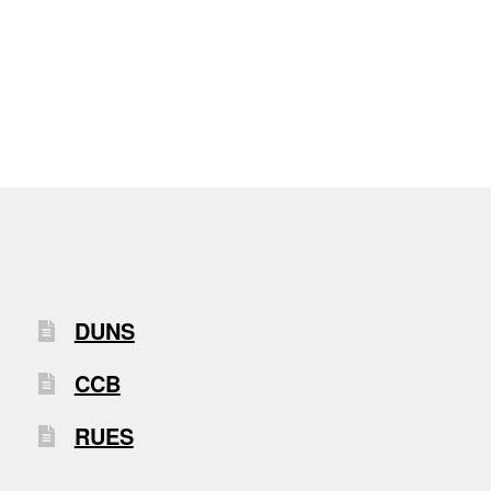
DUNS
CCB
RUES