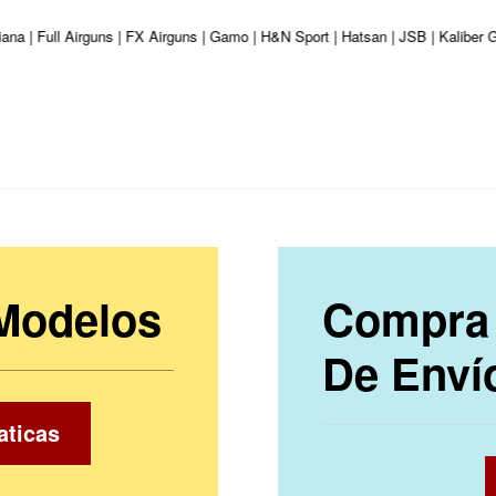
Diana | Full Airguns | FX Airguns | Gamo | H&N Sport | Hatsan | JSB | Kalibe
 Modelos
Compra 
De Enví
aticas