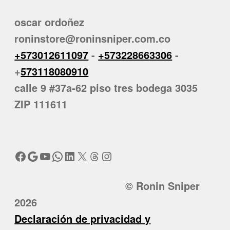
oscar ordoñez
roninstore@roninsniper.com.co
+573012611097
-
+573228663306
-
+
573118080910
calle 9 #37a-62 piso tres bodega 3035
ZIP 111611
Facebook
Google
YouTube
WhatsApp
LinkedIn
X
Threads
Instagram
© Ronin Sniper
2026
Declaración de privacidad y