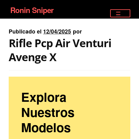
Ronin Sniper
Ir
Ir
a
al
TIENDA
la
contenido
Publicado el
12/04/2025
por
EQUIPAMIENTO ÉLITE
navegación
Rifle Pcp Air Venturi
PISTOLAS
Avenge X
RIFLES DEPORTIVOS
SATELITALES
Explora
Nuestros
Modelos