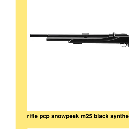
rifle pcp snowpeak m25 black synthe