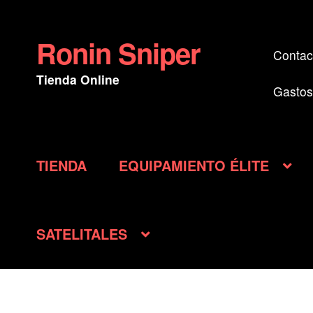
Ronin Sniper
Ir
Ir
Contac
a
al
Tienda Online
la
contenido
Gastos
navegación
TIENDA
EQUIPAMIENTO ÉLITE
SATELITALES