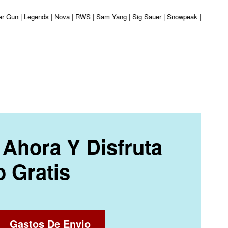
iber Gun | Legends | Nova | RWS | Sam Yang | Sig Sauer | Snowpeak | Umarex |
Ahora Y Disfruta
o Gratis
Gastos De Envio