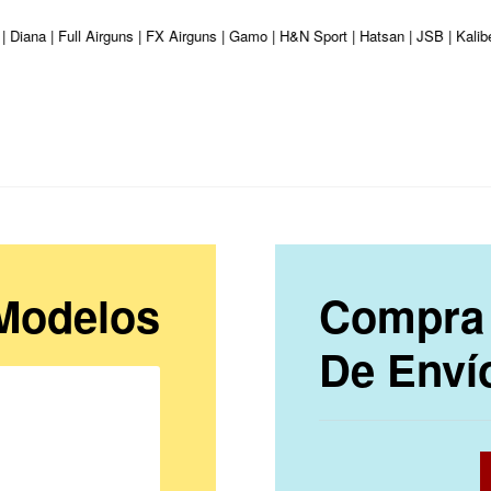
 | Diana | Full Airguns | FX Airguns | Gamo | H&N Sport | Hatsan | JSB | Kal
 Modelos
Compra 
De Enví