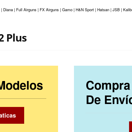
| Diana | Full Airguns | FX Airguns | Gamo | H&N Sport | Hatsan | JSB | Kali
2 Plus
 Modelos
Compra 
De Enví
aticas