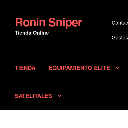
Ronin Sniper
Ir
Ir
Contac
a
al
Tienda Online
la
contenido
Gastos
navegación
TIENDA
EQUIPAMIENTO ÉLITE
SATELITALES