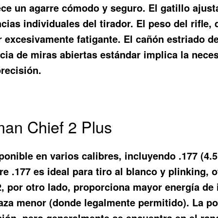
rece un agarre cómodo y seguro. El gatillo ajust
cias individuales del tirador. El peso del rifle
ar excesivamente fatigante. El cañón estriado de
ncia de miras abiertas estándar implica la nece
recisión.
man Chief 2 Plus
ponible en varios calibres, incluyendo .177 (4.
re .177 es ideal para tiro al blanco y plinking,
.22, por otro lado, proporciona mayor energía d
aza menor (donde legalmente permitido). La poten
ación, pero generalmente se encuentra en el rango