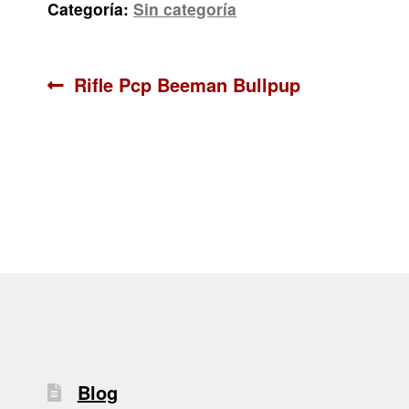
Categoría:
Sin categoría
Navegación
Anterior:
Rifle Pcp Beeman Bullpup
de
entradas
Blog