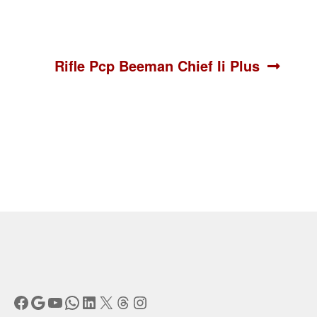
Siguiente:
Rifle Pcp Beeman Chief Ii Plus
Facebook
Google
YouTube
WhatsApp
LinkedIn
X
Threads
Instagram