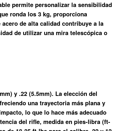
able permite personalizar la sensibilidad
, que ronda los 3 kg, proporciona
 acero de alta calidad contribuye a la
sidad de utilizar una mira telescópica o
5mm) y .22 (5.5mm). La elección del
 ofreciendo una trayectoria más plana y
e impacto, lo que lo hace más adecuado
cia del rifle, medida en pies-libra (ft-
 de 18-25 ft-lbs para el calibre .22 y 12-