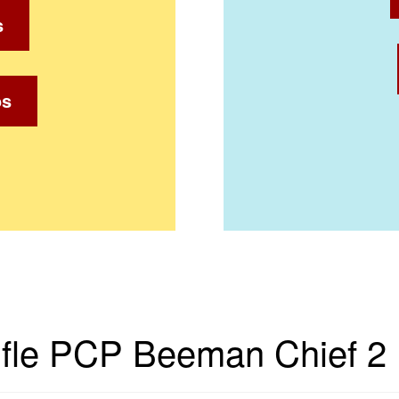
s
os
Rifle PCP Beeman Chief 2