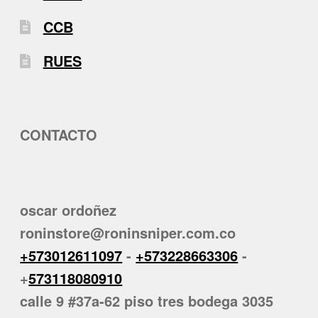
CCB
RUES
CONTACTO
oscar ordoñez
roninstore@roninsniper.com.co
+573012611097
-
+573228663306
-
+
573118080910
calle 9 #37a-62 piso tres bodega 3035