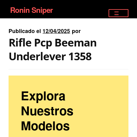
Ronin Sniper
Ir
Ir
a
al
TIENDA
la
contenido
Publicado el
12/04/2025
por
EQUIPAMIENTO ÉLITE
navegación
Rifle Pcp Beeman
PISTOLAS
Underlever 1358
RIFLES DEPORTIVOS
SATELITALES
Explora
Nuestros
Modelos