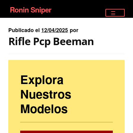
Ronin Sniper
Ir
Ir
a
al
TIENDA
la
contenido
Publicado el
12/04/2025
por
EQUIPAMIENTO ÉLITE
navegación
Rifle Pcp Beeman
PISTOLAS
RIFLES DEPORTIVOS
Explora
SATELITALES
Nuestros
Modelos