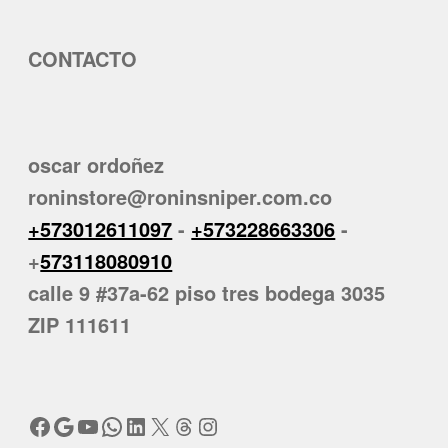
CONTACTO
oscar ordoñez
roninstore@roninsniper.com.co
+573012611097
-
+573228663306
-
+
573118080910
calle 9 #37a-62 piso tres bodega 3035
ZIP 111611
Facebook
Google
YouTube
WhatsApp
LinkedIn
X
Threads
Instagram