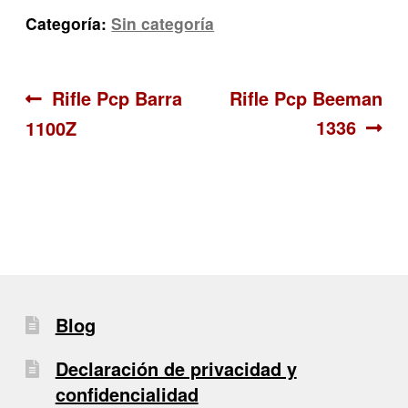
Categoría:
Sin categoría
Navegación
Anterior:
Siguiente:
Rifle Pcp Barra
Rifle Pcp Beeman
1336
1100Z
de
entradas
Blog
Declaración de privacidad y
confidencialidad